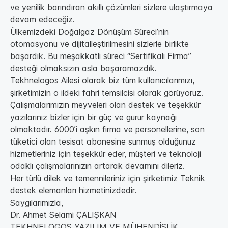
ve yenilik barındıran akıllı çözümleri sizlere ulaştırmaya
devam edeceğiz.
Ülkemizdeki Doğalgaz Dönüşüm Süreci’nin
otomasyonu ve dijitalleştirilmesini sizlerle birlikte
başardık. Bu meşakkatli süreci “Sertifikalı Firma”
desteği olmaksızın asla başaramazdık.
Tekhnelogos Ailesi olarak biz tüm kullanıcılarımızı,
şirketimizin o ildeki fahri temsilcisi olarak görüyoruz.
Çalışmalarımızın meyveleri olan destek ve teşekkür
yazılarınız bizler için bir güç ve gurur kaynağı
olmaktadır. 6000’i aşkın firma ve personellerine, son
tüketici olan tesisat abonesine sunmuş olduğunuz
hizmetleriniz için teşekkür eder, müşteri ve teknoloji
odaklı çalışmalarınızın artarak devamını dileriz.
Her türlü dilek ve temennileriniz için şirketimiz Teknik
destek elemanları hizmetinizdedir.
Saygılarımızla,
Dr. Ahmet Selami ÇALIŞKAN
TEKHNELOGOS YAZILIM VE MÜHENDİSLİK