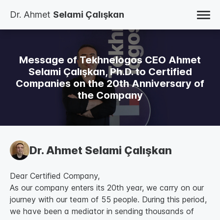
Dr. Ahmet
Selami Çalışkan
HOME
BLOG
STUDIES
Message of Tekhnelogos CEO Ahmet
BOOKS
AUTO BIOGRAPHY
Selami Çalışkan, Ph.D. to Certified
ABOUT
Companies on the 20th Anniversary of
CONTACT
TR
the Company
EN
Dr. Ahmet Selami Çalışkan
Dear Certified Company,
As our company enters its 20th year, we carry on our
journey with our team of 55 people. During this period,
we have been a mediator in sending thousands of